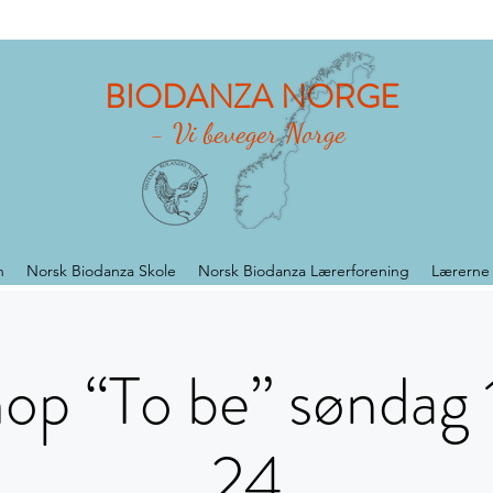
BIODANZA NORGE
- Vi beveger Norge
n
Norsk Biodanza Skole
Norsk Biodanza Lærerforening
Lærerne
op “To be” søndag 
24