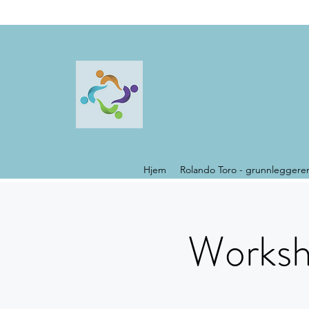
Hjem
Rolando Toro - grunnleggere
Worksh