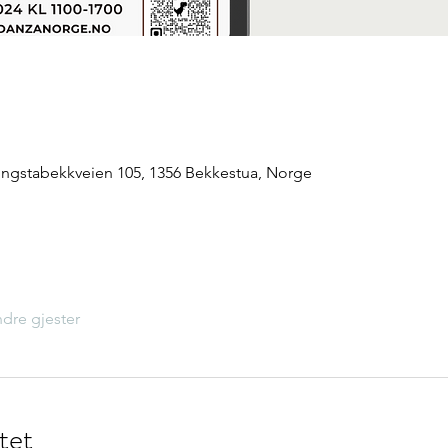
ingstabekkveien 105, 1356 Bekkestua, Norge
dre gjester
tet