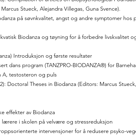
 Marcus Stueck, Alejandra Villegas, Guna Svence).
 Biodanza på søvnkvalitet, angst og andre symptomer hos 
atisk Biodanza og tøyning for å forbedre livskvalitet o
nza) Introduksjon og første resultater
basert dans program (TANZPRO-BIODANZA®) for Barneha
 A, testosteron og puls
): Doctoral Theses in Biodanza (Editors: Marcus Stueck,
e effekter av Biodanza
 lærere i skolen på velvære og stressreduksjon
oppsorienterte intervensjoner for å redusere psyko-veg