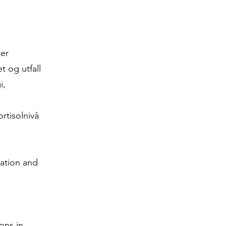
ter
t og utfall
i,
rtisolnivå
cation and
ons in