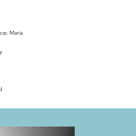
car, Maria
y
d