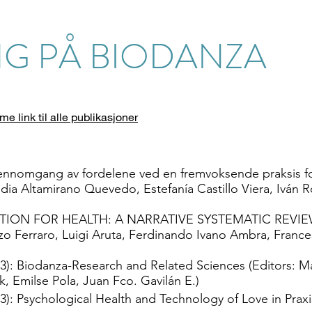
G PÅ BIODANZA
e link til alle publikasjoner
jennomgang av fordelene ved en fremvoksende praksis fo
dia Altamirano Quevedo, Estefanía Castillo Viera, Iván 
ION FOR HEALTH: A NARRATIVE SYSTEMATIC REVI
 Ferraro, Luigi Aruta, Ferdinando Ivano Ambra, France
): Biodanza-Research and Related Sciences (Editors: M
, Emilse Pola, Juan Fco. Gavilán E.)
): Psychological Health and Technology of Love in Prax