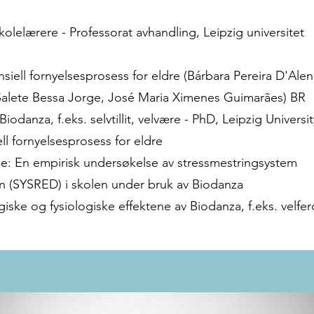
lelærere - Professorat avhandling, Leipzig universitet
iell fornyelsesprosess for eldre (
Bárbara Pereira D'Alen
alete Bessa Jorge, José Maria Ximenes Guimarães) BR
iodanza, f.eks. selvtillit, velvære - PhD, Leipzig Universit
ll fornyelsesprosess for eldre
ne: En empirisk undersøkelse av stressmestringsystem
on (SYSRED) i skolen under bruk av Biodanza
iske og fysiologiske effektene av Biodanza, f.eks. velfer