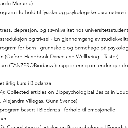
uardo Murueta)
ogram i forhold til fysiske og psykologiske parametere i
tress, depresjon, og søvnkvalitet hos universitetsstuden
ssreduksjon og trivsel - En gjennomgang av studiekvalite
program for barn i grunnskole og barnehage på psykolog
em (Oxford-Handbook Dance and Wellbeing - Taster)
arn (TANZPROBiodanza): rapportering om endringer i ko
et årlig kurs i Biodanza
: Collected articles on Biopsychological Basics in Edu
, Alejandra Villegas, Guna Svence).
program basert i Biodanza i forhold til emosjonelle
ner
): Compilation of articles on Biopsychological Foundati