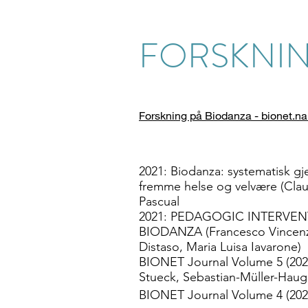
FORSKNIN
Forskning på Biodanza - bionet.nam
2021:
Biodanza: systematisk g
fremme helse og velvære (
Clau
Pascual
2021:
PEDAGOGIC INTERVENT
BIODANZA (Francesco Vincenzo
Distaso, Maria Luisa Iavarone)
BIONET Journal Volume 5 (2023
Stueck, Sebastian-Müller-Haugk
BIONET Journal Volume 4 (2023