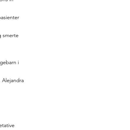
pasienter
g smerte
gebarn i
 Alejandra
etative