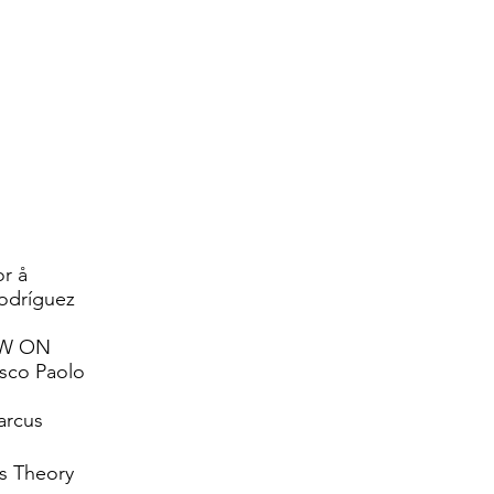
r å
Rodríguez
EW ON
sco Paolo
arcus
is Theory