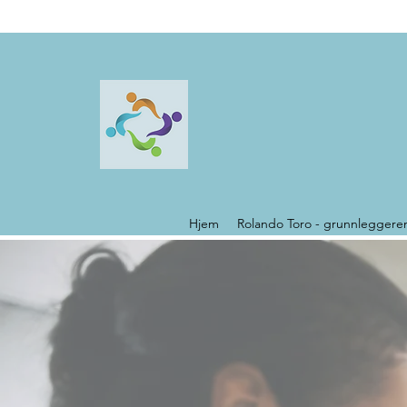
Hjem
Rolando Toro - grunnleggere