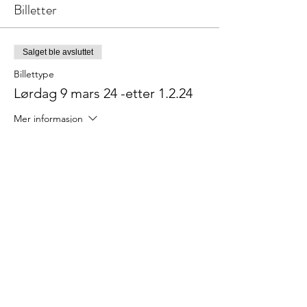
Billetter
Frukt, kaffe og te blir også servert
Salget ble avsluttet
Billettype
Lørdag 9 mars 24 -etter 1.2.24
Mer informasjon
Pris
800,00 kr
Salget ble avsluttet
Billettype
Early bird NBL 9.mars 24
Mer informasjon