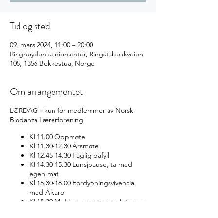
Tid og sted
09. mars 2024, 11:00 – 20:00
Ringhøyden seniorsenter, Ringstabekkveien
105, 1356 Bekkestua, Norge
Om arrangementet
LØRDAG - kun for medlemmer av Norsk
Biodanza Lærerforening
Kl 11.00 Oppmøte
Kl 11.30-12.30 Årsmøte
Kl 12.45-14.30 Faglig påfyll
Kl 14.30-15.30 Lunsjpause, ta med
egen mat
Kl 15.30-18.00 Fordypningsvivencia
med Alvaro
Kl 18.30 Middag, vi serverer gluten og
melkefri mat