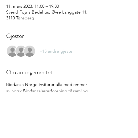
11. mars 2023, 11:00 – 19:30
Svend Foyns Bedehus, Øvre Langgate 11,
3110 Tønsberg
Gjester
+15 andre gjester
Om arrangementet
Biodanza Norge inviterer alle medlemmer 
av norsk Biodanzalærerforening til samling 
lørdag 11 – søndag 12 Mars. 
Vi ønsker å styrke felleskap, samhold og 
samarbeid mellom biodanzalærere 
utdannet ved Norsk Biodanzaskole.
Vi håper du kan og vil være med!
Program:
Lørdag i Tønsberg/ Nøtterøy